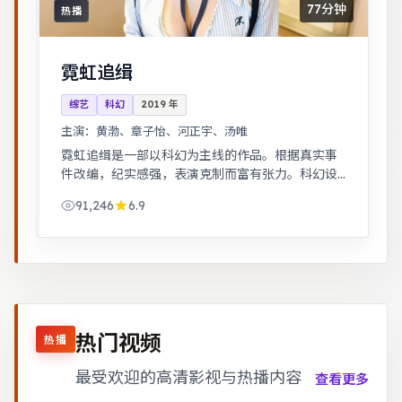
77分钟
热播
霓虹追缉
综艺
科幻
2019
年
主演：
黄渤、章子怡、河正宇、汤唯
霓虹追缉是一部以科幻为主线的作品。根据真实事
件改编，纪实感强，表演克制而富有张力。科幻设
定下探讨亲情与记忆，视觉风格鲜明，节奏张弛有
91,246
6.9
度。
热门视频
热播
最受欢迎的高清影视与热播内容
查看更多