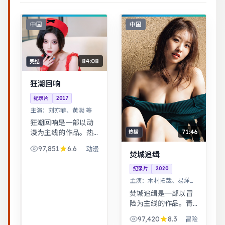
中国
中国
84:08
完结
狂潮回响
纪录片
2017
主演：
刘亦菲、黄渤 等
狂潮回响是一部以动
71:46
漫为主线的作品。热
热播
血与幽默并存，友情
97,851
6.6
动漫
与信念贯穿始终，适
焚城追缉
合全家观看。根据真
纪录片
2020
实事件改编，纪实感
主演：
木村拓哉、易烊千
强，表演克制而富有
玺 等
张力。
焚城追缉是一部以冒
险为主线的作品。青
春群像刻画校园与初
97,420
8.3
冒险
入社会的迷茫，细腻