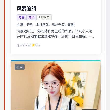
风暴追缉
电影
动作
2020
年
主演：
周迅、木村拓哉、易烊千玺、黄渤
风暴追缉是一部以动作为主线的作品。平凡小人物
在时代浪潮里做出艰难抉择，最终与自我和解。一
桩旧案因新证据重启调查，真相远比表面更加残
92,796
8.3
酷。
中国