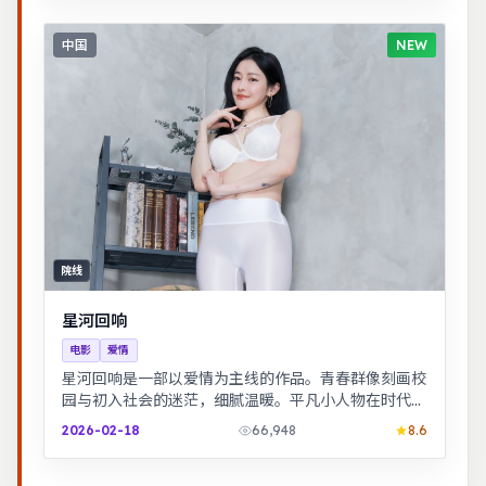
中国
NEW
院线
星河回响
电影
爱情
星河回响是一部以爱情为主线的作品。青春群像刻画校
园与初入社会的迷茫，细腻温暖。平凡小人物在时代浪
潮里做出艰难抉择，最终与自我和解。
2026-02-18
66,948
8.6