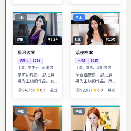
温暖。历史背景下的
小人物命运，细节考
究，叙事沉稳。
中国
日本
99:24
91:30
独播
杜比
星河边界
暗夜档案
纪录片
2026
电视剧
2023
主演：
章子怡、周迅 等
主演：
黄渤、梁朝伟 等
星河边界是一部以悬
暗夜档案是一部以悬
疑为主线的作品。女
疑为主线的作品。热
性视角下的职场与家
血与幽默并存，友情
94,750
8.5
92,817
6.8
悬疑
悬疑
庭平衡议题，台词犀
与信念贯穿始终，适
利，共鸣感强。平凡
合全家观看。音乐与
小人物在时代浪潮里
舞蹈推动剧情，舞台
做出艰难抉择，最终
感强，视听体验突
中国
中国
与自我和解。
出。