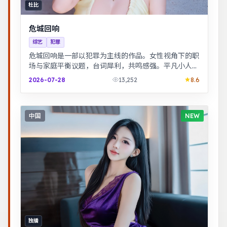
杜比
危城回响
综艺
犯罪
危城回响是一部以犯罪为主线的作品。女性视角下的职
场与家庭平衡议题，台词犀利，共鸣感强。平凡小人物
在时代浪潮里做出艰难抉择，最终与自我和解。
2026-07-28
13,252
8.6
中国
NEW
独播