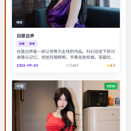
院线
白昼边界
动漫
惊悚
白昼边界是一部以惊悚为主线的作品。科幻设定下探讨
亲情与记忆，视觉风格鲜明，节奏张弛有度。家庭伦理
冲突在一场意外后集中爆发，情感冲击力足。
2026-09-20
7,167
6.5
中国
NEW