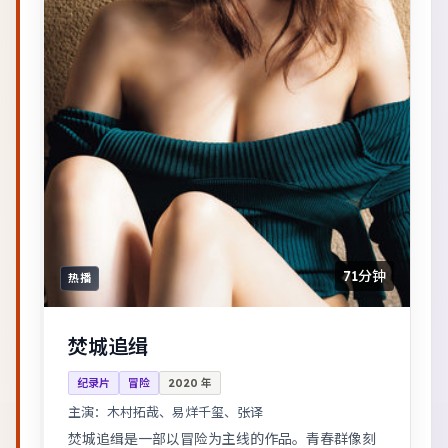
71分钟
热播
焚城追缉
纪录片
冒险
2020
年
主演：
木村拓哉、易烊千玺、张译
焚城追缉是一部以冒险为主线的作品。青春群像刻