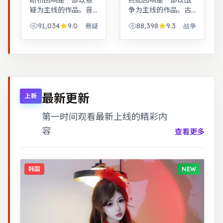
断桥回响是一部以悬
终局回响是一部以战
疑为主线的作品。音
争为主线的作品。古
乐与舞蹈推动剧情，
装背景下的人性博
91,034
9.0
88,398
9.3
悬疑
战争
舞台感强，视听体验
弈，群像刻画细腻，
突出。都市男女在误
权谋与情感并重。跨
会与试探中走近彼
时空叙事结构精巧，
此，笑泪交织的成长
前后呼应，二刷可发
故事。
现更多细节。
最新更新
上新
第一时间观看最新上线的精彩内
容
查看更多
韩国
NEW