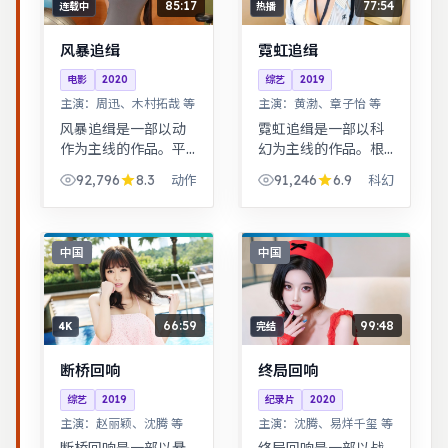
85:17
77:54
连载中
热播
风暴追缉
霓虹追缉
电影
2020
综艺
2019
主演：
周迅、木村拓哉 等
主演：
黄渤、章子怡 等
风暴追缉是一部以动
霓虹追缉是一部以科
作为主线的作品。平
幻为主线的作品。根
凡小人物在时代浪潮
据真实事件改编，纪
92,796
8.3
91,246
6.9
动作
科幻
里做出艰难抉择，最
实感强，表演克制而
终与自我和解。一桩
富有张力。科幻设定
旧案因新证据重启调
下探讨亲情与记忆，
查，真相远比表面更
视觉风格鲜明，节奏
中国
中国
加残酷。
张弛有度。
66:59
99:48
4K
完结
断桥回响
终局回响
综艺
2019
纪录片
2020
主演：
赵丽颖、沈腾 等
主演：
沈腾、易烊千玺 等