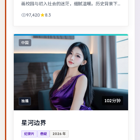
画校园与初入社会的迷茫，细腻温暖。历史背景下
的小人物命运，细节考究，叙事沉稳。
97,420
8.3
中国
102分钟
独播
星河边界
纪录片
悬疑
2026
年