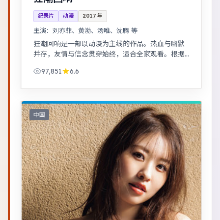
纪录片
动漫
2017
年
主演：
刘亦菲、黄渤、汤唯、沈腾 等
狂潮回响是一部以动漫为主线的作品。热血与幽默
并存，友情与信念贯穿始终，适合全家观看。根据
真实事件改编，纪实感强，表演克制而富有张力。
97,851
6.6
中国