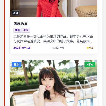
热播
风暴边界
电影
战争
风暴边界是一部以战争为主线的作品。都市男女在误会
与试探中走近彼此，笑泪交织的成长故事。悬疑氛围层
层推进，线索拼图式叙事，结局出人意料。
2026-09-13
52,798
9.1
日本
NEW