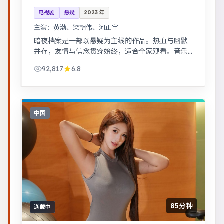
电视剧
悬疑
2023
年
主演：
黄渤、梁朝伟、河正宇
暗夜档案是一部以悬疑为主线的作品。热血与幽默
并存，友情与信念贯穿始终，适合全家观看。音乐
与舞蹈推动剧情，舞台感强，视听体验突出。
92,817
6.8
中国
85分钟
连载中