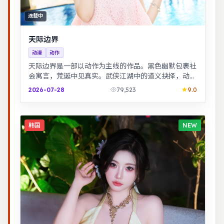
连载中
天际边界
动漫
动作
天际边界是一部以动作为主线的作品。黑色幽默包裹社
会寓言，荒诞中见真实。武侠江湖中的道义抉择，动作
设计利落，意境悠远。
2026-07-28
79,523
9.0
韩国
NEW