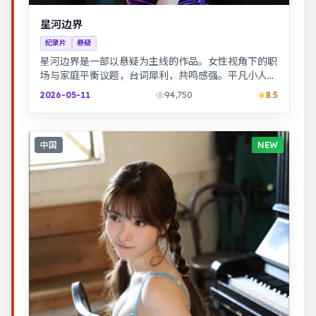
星河边界
纪录片
悬疑
星河边界是一部以悬疑为主线的作品。女性视角下的职
场与家庭平衡议题，台词犀利，共鸣感强。平凡小人物
在时代浪潮里做出艰难抉择，最终与自我和解。
2026-05-11
94,750
8.5
中国
NEW