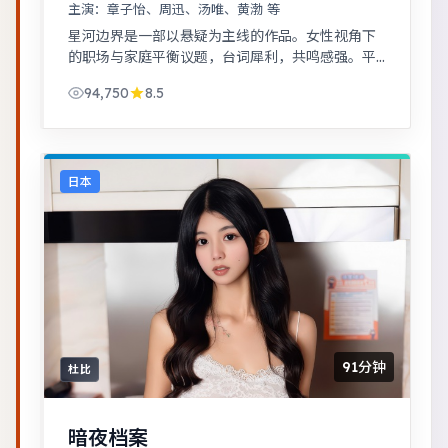
主演：
章子怡、周迅、汤唯、黄渤 等
星河边界是一部以悬疑为主线的作品。女性视角下
的职场与家庭平衡议题，台词犀利，共鸣感强。平
凡小人物在时代浪潮里做出艰难抉择，最终与自我
94,750
8.5
和解。
日本
91分钟
杜比
暗夜档案