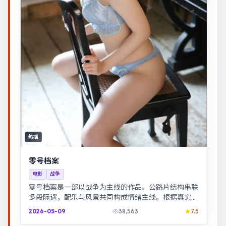
热播
零号档案
电影
战争
零号档案是一部以战争为主线的作品。公路片结构串联
多段际遇，配乐与风景共同构成情绪主线。根据真实事
件改编，纪实感强，表演克制而富有张力。
2026-05-09
38,563
7.5