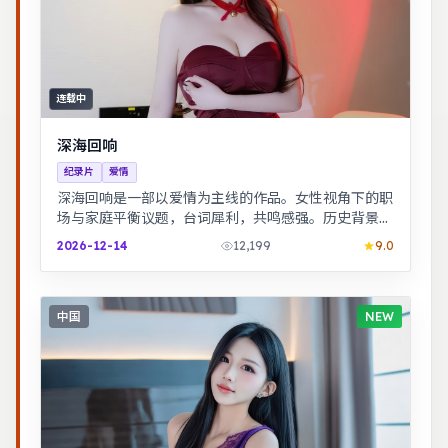
连载中
深海回响
纪录片
爱情
深海回响是一部以爱情为主线的作品。女性视角下的职
场与家庭平衡议题，台词犀利，共鸣感强。历史背景下
的小人物命运，细节考究，叙事沉稳。
2026-12-14
12,199
9.0
中国
NEW