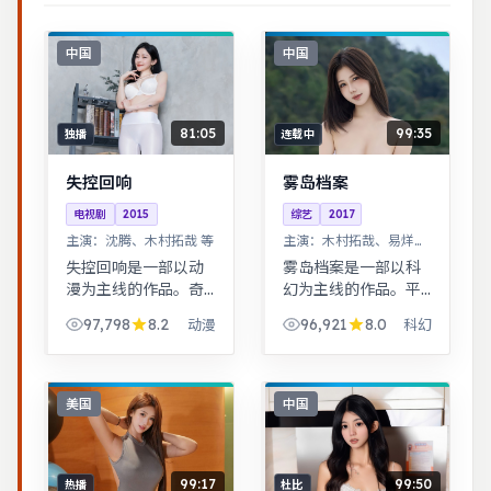
中国
中国
81:05
99:35
独播
连载中
失控回响
雾岛档案
电视剧
2015
综艺
2017
主演：
沈腾、木村拓哉 等
主演：
木村拓哉、易烊千
玺 等
失控回响是一部以动
雾岛档案是一部以科
漫为主线的作品。奇
幻为主线的作品。平
幻世界观完整，伏笔
凡小人物在时代浪潮
97,798
8.2
96,921
8.0
动漫
科幻
回收利落，适合系列
里做出艰难抉择，最
化追看。历史背景下
终与自我和解。悬疑
的小人物命运，细节
氛围层层推进，线索
考究，叙事沉稳。
拼图式叙事，结局出
美国
中国
人意料。
99:17
99:50
热播
杜比