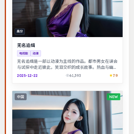
高分
无名追缉
电视剧
动漫
无名追缉是一部以动漫为主线的作品。都市男女在误会
与试探中走近彼此，笑泪交织的成长故事。热血与幽默
并存，友情与信念贯穿始终，适合全家观看。
2025-12-22
61,393
7.9
中国
NEW