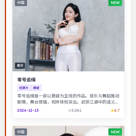
中国
NEW
高分
零号追缉
纪录片
悬疑
零号追缉是一部以悬疑为主线的作品。音乐与舞蹈推动
剧情，舞台感强，视听体验突出。武侠江湖中的道义抉
择，动作设计利落，意境悠远。
2026-12-13
5,061
6.7
中国
NEW