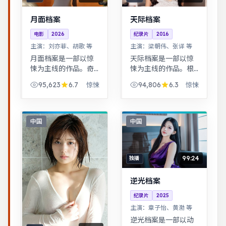
月面档案
天际档案
电影
2026
纪录片
2016
主演：
刘亦菲、胡歌 等
主演：
梁朝伟、张译 等
月面档案是一部以惊
天际档案是一部以惊
悚为主线的作品。奇
悚为主线的作品。根
幻世界观完整，伏笔
据真实事件改编，纪
95,623
6.7
94,806
6.3
惊悚
惊悚
回收利落，适合系列
实感强，表演克制而
化追看。都市男女在
富有张力。黑色幽默
误会与试探中走近彼
包裹社会寓言，荒诞
此，笑泪交织的成长
中见真实。
中国
中国
故事。
99:24
独播
逆光档案
纪录片
2025
主演：
章子怡、黄渤 等
逆光档案是一部以动