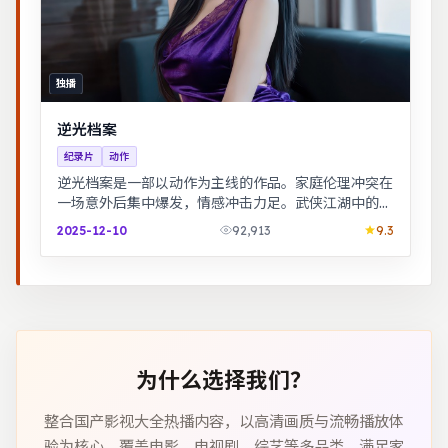
独播
逆光档案
纪录片
动作
逆光档案是一部以动作为主线的作品。家庭伦理冲突在
一场意外后集中爆发，情感冲击力足。武侠江湖中的道
义抉择，动作设计利落，意境悠远。
2025-12-10
92,913
9.3
为什么选择我们？
整合国产影视大全热播内容，以高清画质与流畅播放体
验为核心，覆盖电影、电视剧、综艺等多品类，满足家