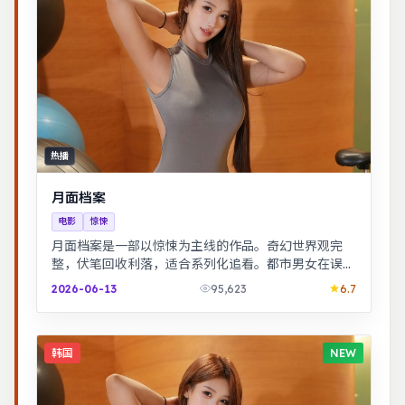
热播
月面档案
电影
惊悚
月面档案是一部以惊悚为主线的作品。奇幻世界观完
整，伏笔回收利落，适合系列化追看。都市男女在误会
与试探中走近彼此，笑泪交织的成长故事。
2026-06-13
95,623
6.7
韩国
NEW