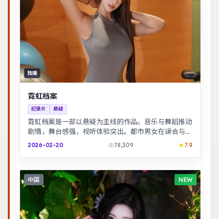
独播
霓虹档案
纪录片
悬疑
霓虹档案是一部以悬疑为主线的作品。音乐与舞蹈推动
剧情，舞台感强，视听体验突出。都市男女在误会与试
探中走近彼此，笑泪交织的成长故事。
2026-02-20
78,309
7.9
中国
NEW