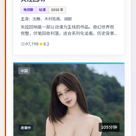
电视剧
动漫
2015
年
主演：
沈腾、木村拓哉、胡歌
失控回响是一部以动漫为主线的作品。奇幻世界观
完整，伏笔回收利落，适合系列化追看。历史背景
下的小人物命运，细节考究，叙事沉稳。
97,798
8.2
中国
105分钟
连载中