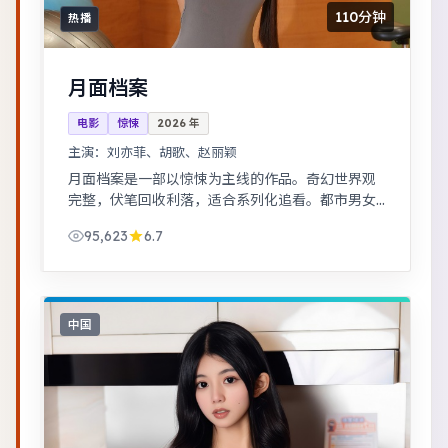
110分钟
热播
月面档案
电影
惊悚
2026
年
主演：
刘亦菲、胡歌、赵丽颖
月面档案是一部以惊悚为主线的作品。奇幻世界观
完整，伏笔回收利落，适合系列化追看。都市男女
在误会与试探中走近彼此，笑泪交织的成长故事。
95,623
6.7
中国