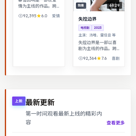
暴雪回响是一部以爱
68:29
情为主线的作品。跨
独播
时空叙事结构精巧，
92,395
6.0
爱情
前后呼应，二刷可发
失控边界
现更多细节。热血与
电视剧
2023
幽默并存，友情与信
主演：
汤唯、雷佳音 等
念贯穿始终，适合全
失控边界是一部以喜
家观看。
剧为主线的作品。跨
时空叙事结构精巧，
92,364
7.6
喜剧
前后呼应，二刷可发
现更多细节。武侠江
湖中的道义抉择，动
作设计利落，意境悠
远。
最新更新
上新
第一时间观看最新上线的精彩内
容
查看更多