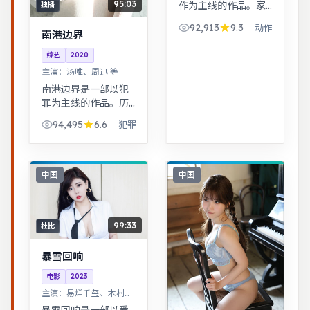
95:03
作为主线的作品。家
独播
庭伦理冲突在一场意
92,913
9.3
动作
外后集中爆发，情感
南港边界
冲击力足。武侠江湖
综艺
2020
中的道义抉择，动作
主演：
汤唯、周迅 等
设计利落，意境悠
远。
南港边界是一部以犯
罪为主线的作品。历
史背景下的小人物命
94,495
6.6
犯罪
运，细节考究，叙事
沉稳。音乐与舞蹈推
动剧情，舞台感强，
视听体验突出。
中国
中国
99:33
杜比
暴雪回响
电影
2023
主演：
易烊千玺、木村拓
哉 等