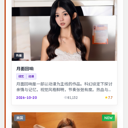
热播
月面回响
综艺
动漫
月面回响是一部以动漫为主线的作品。科幻设定下探讨
亲情与记忆，视觉风格鲜明，节奏张弛有度。热血与幽
默并存，友情与信念贯穿始终，适合全家观看。
2026-10-20
81,132
7.7
美国
NEW