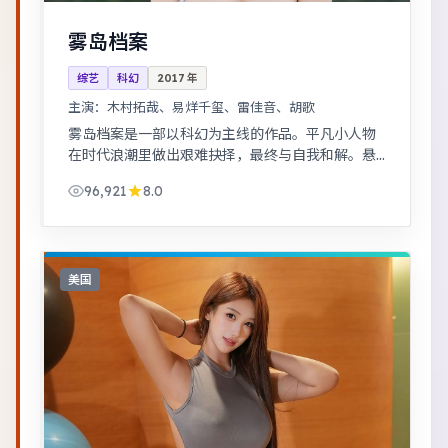
雾岛档案
综艺
科幻
2017
年
主演：
木村拓哉、易烊千玺、雷佳音、胡歌
雾岛档案是一部以科幻为主线的作品。平凡小人物
在时代浪潮里做出艰难抉择，最终与自我和解。悬
疑氛围层层推进，线索拼图式叙事，结局出人意
96,921
8.0
料。
美国