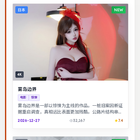
日本
NEW
4K
雾岛边界
电影
惊悚
雾岛边界是一部以惊悚为主线的作品。一桩旧案因新证
据重启调查，真相远比表面更加残酷。公路片结构串联
多段际遇，配乐与风景共同构成情绪主线。
2026-12-27
32,167
7.4