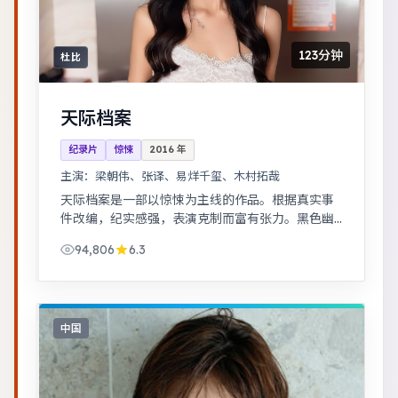
123分钟
杜比
天际档案
纪录片
惊悚
2016
年
主演：
梁朝伟、张译、易烊千玺、木村拓哉
天际档案是一部以惊悚为主线的作品。根据真实事
件改编，纪实感强，表演克制而富有张力。黑色幽
默包裹社会寓言，荒诞中见真实。
94,806
6.3
中国