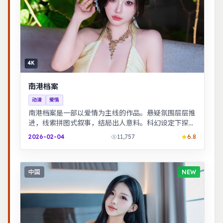
4K
南港档案
动漫
爱情
南港档案是一部以爱情为主线的作品。悬疑氛围层层推
进，线索拼图式叙事，结局出人意料。科幻设定下探讨
亲情与记忆，视觉风格鲜明，节奏张弛有度。
2026-02-04
11,757
6.8
中国
NEW