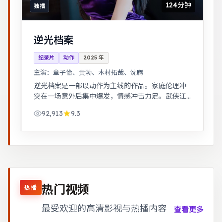
124分钟
独播
逆光档案
纪录片
动作
2025
年
主演：
章子怡、黄渤、木村拓哉、沈腾
逆光档案是一部以动作为主线的作品。家庭伦理冲
突在一场意外后集中爆发，情感冲击力足。武侠江
湖中的道义抉择，动作设计利落，意境悠远。
92,913
9.3
热门视频
热播
最受欢迎的高清影视与热播内容
查看更多