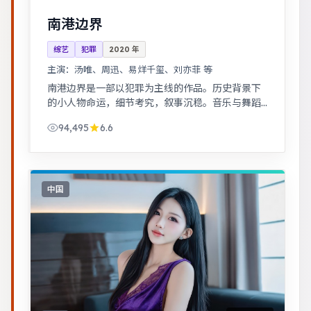
南港边界
综艺
犯罪
2020
年
主演：
汤唯、周迅、易烊千玺、刘亦菲 等
南港边界是一部以犯罪为主线的作品。历史背景下
的小人物命运，细节考究，叙事沉稳。音乐与舞蹈
推动剧情，舞台感强，视听体验突出。
94,495
6.6
中国